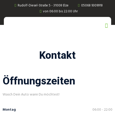
Rudolf-Diesel-Straße 5 - 31008 Elze
05068 9309918
von 06:00 bis 22:00 Uhr
Kontakt
Öffnungszeiten
Wasch Dein Auto wann Du möchtest!
Montag
06:00 - 22:00